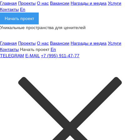
Главная
Проекты
О нас
Вакансии
Награды и медиа
Услуги
Контакты
En
Начать проект
Уникальные пространства для ценителей
Главная
Проекты
О нас
Вакансии
Награды и медиа
Услуги
Контакты
Начать проект
En
TELEGRAM
E-MAIL
+7 (995) 911-47-77